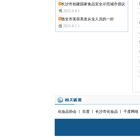
长沙市创建国家食品安全示范城市倡议
书
2021-9-8 1
致全市美容美发从业人员的一封
信
2021-8-5 1
化妆品协会
丨
百度
丨
长沙市化妆品
丨
千度网络