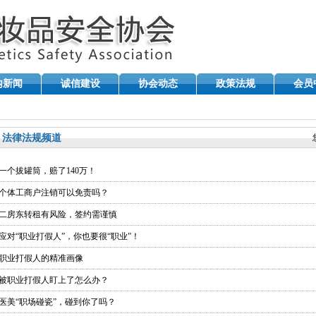
内新闻
诚信建设
协会动态
政策法规
会员
法律法规频道
· 一个拔罐筒，赔了140万！
· 个体工商户注销可以免责吗？
· 二房东转租有风险，签约需谨慎
· 应对“职业打假人”，你也要很“职业”！
· 职业打假人的精准画像
· 被职业打假人盯上了怎么办？
· 医美“职场碰瓷”，碰到你了吗？