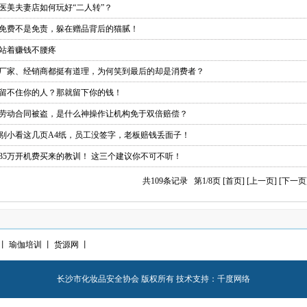
· 医美夫妻店如何玩好“二人转”？
· 免费不是免责，躲在赠品背后的猫腻！
· 站着赚钱不腰疼
· 厂家、经销商都挺有道理，为何笑到最后的却是消费者？
· 留不住你的人？那就留下你的钱！
· 劳动合同被盗，是什么神操作让机构免于双倍赔偿？
· 别小看这几页A4纸，员工没签字，老板赔钱丢面子！
· 35万开机费买来的教训！ 这三个建议你不可不听！
共109
条记录 第
1
/
8
页 [首页] [上一页]
[下一页
丨
瑜伽培训
丨
货源网
丨
长沙市化妆品安全协会 版权所有 技术支持：
千度网络