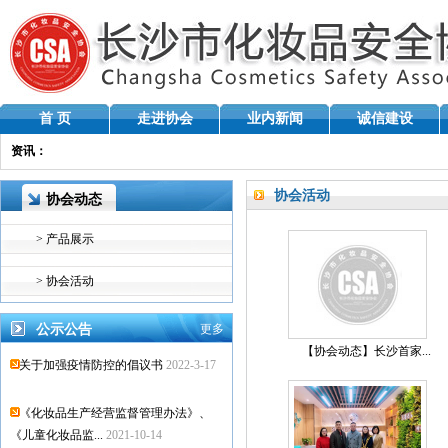
首 页
走进协会
业内新闻
诚信建设
资讯：
协会活动
协会动态
> 产品展示
> 协会活动
公示公告
更多
【协会动态】长沙首家...
关于加强疫情防控的倡议书
2022-3-17
《化妆品生产经营监督管理办法》、
《儿童化妆品监...
2021-10-14