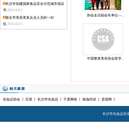
长沙市创建国家食品安全示范城市倡议
书
2021-9-8 1
协会走访副会长单位—...
致全市美容美发从业人员的一封
信
2021-8-5 1
中国整形美容协会医学...
化妆品协会
丨
百度
丨
长沙市化妆品
丨
千度网络
丨
瑜伽培训
丨
货源网
丨
长沙市化妆品安全